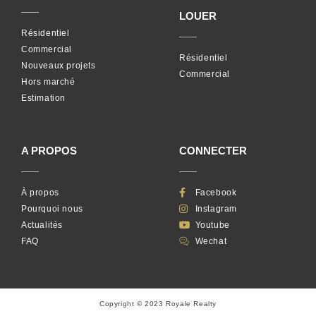
LOUER
Y a-t-il des restrictions pour les acheteurs
Résidentiel
étrangers en Australie?
Commercial
Résidentiel
Nouveaux projets
Quelles sont les villes les plus populaires pour
Commercial
Hors marché
l'immobilier en Australie?
Estimation
Quel est le coût moyen d'une maison en
Australie?
A PROPOS
CONNECTER
Y a-t-il des taxes ou des frais associés à l'achat
d'une maison en Australie?
À propos
Facebook
Pourquoi nous
Instagram
Comment se porte le marché locatif en
Actualités
Youtube
Australie?
FAQ
Wechat
Copyright © 2023 Royale Realty