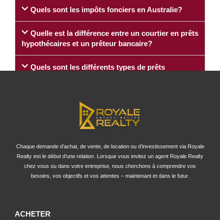
Quels sont les impôts fonciers en Australie?
Quelle est la différence entre un courtier en prêts
hypothécaires et un prêteur bancaire?
Quels sont les différents types de prêts
hypothécaires disponibles en Australie?
Quelle est la différence entre un agent
immobilier et un gestionnaire immobilier?
Qu'est-ce que l'aide à l'achat d'une première
propriété en Australie?
Chaque demande d’achat, de vente, de location ou d’investissement via Royale
Realty est le début d’une relation. Lorsque vous invitez un agent Royale Realty
chez vous ou dans votre entreprise, nous cherchons à comprendre vos
Quelles sont les tendances du marché
besoins, vos objectifs et vos attentes – maintenant et dans le futur.
immobilier en Australie?
Comment puis-je trouver un bon agent
immobilier en Australie?
ACHETER