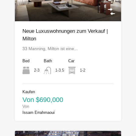
Neue Luxuswohnungen zum Verkauf |
Milton
33 Manning, Milton ist eine…
Bed
Bath
Car
2-3
1-2
1-3.5
Kaufen
Von $690,000
Von
Issam Errahmaoui