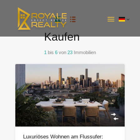
INTERSTATE PROJECTS
Kaufen
1
bis
6
von
23
Immobilien
Luxuriöses Wohnen am Flussufer: