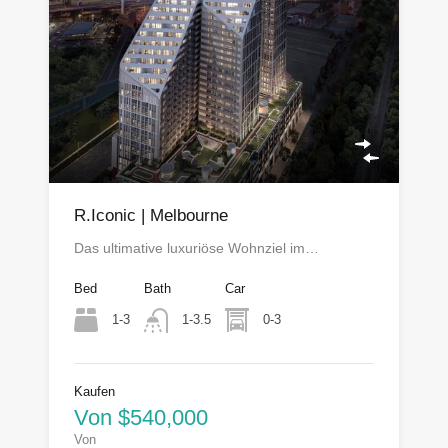
R.Iconic | Melbourne
Das ultimative luxuriöse Wohnziel im…
Bed
Bath
Car
1-3
0-3
1-3.5
Kaufen
Von $540,000
Von