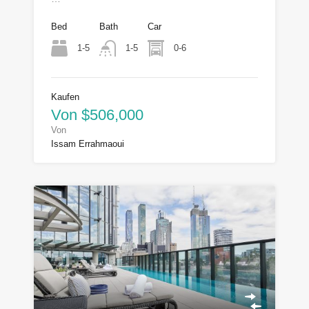
Bed
Bath
Car
1-5
0-6
1-5
Kaufen
Von $506,000
Von
Issam Errahmaoui