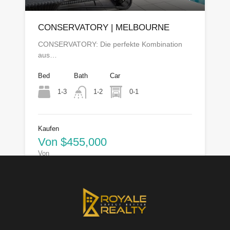
CONSERVATORY | MELBOURNE
CONSERVATORY: Die perfekte Kombination
aus…
Bed
Bath
Car
1-3
0-1
1-2
Kaufen
Von $455,000
Von
Issam Errahmaoui
1
2
3
4